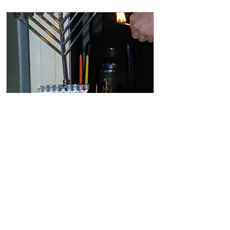
29 בנוב׳ 2022
∙
1
min
איך זה מרגיש להתרגש
לקראת החג?
איזה מרגש! איך מרגישים את
החג באוויר? מי שלא יודע אני
גרה מול שוק מחנה יהודה (בצד
של יפו לא אגריפס) החנויות